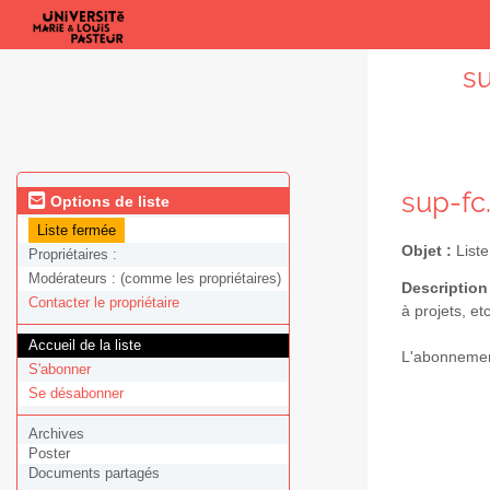
s
sup-fc
Options de liste
Liste fermée
Objet :
List
Propriétaires :
Modérateurs :
(comme les propriétaires)
Description
Contacter le propriétaire
à projets, etc
Accueil de la liste
L'abonnement 
S'abonner
Se désabonner
Archives
Poster
Documents partagés