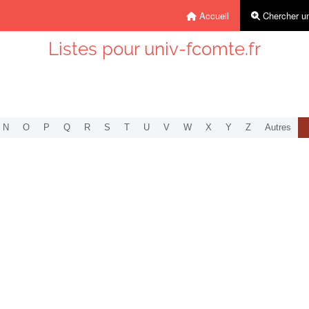
Accueil
Chercher un
Listes pour univ-fcomte.fr
N
O
P
Q
R
S
T
U
V
W
X
Y
Z
Autres