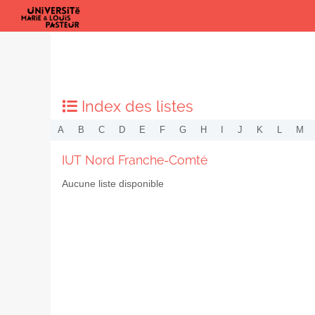
Index des listes
A
B
C
D
E
F
G
H
I
J
K
L
M
IUT Nord Franche-Comté
Aucune liste disponible