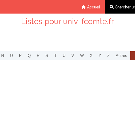
Accueil
Chercher un
Listes pour univ-fcomte.fr
N
O
P
Q
R
S
T
U
V
W
X
Y
Z
Autres