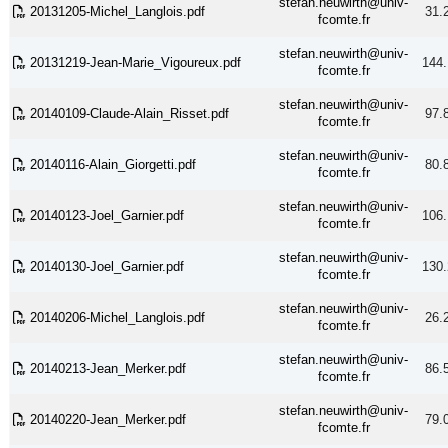
stefan.neuwirth@univ-
20131205-Michel_Langlois.pdf
31.
fcomte.fr
stefan.neuwirth@univ-
20131219-Jean-Marie_Vigoureux.pdf
144.
fcomte.fr
stefan.neuwirth@univ-
20140109-Claude-Alain_Risset.pdf
97.
fcomte.fr
stefan.neuwirth@univ-
20140116-Alain_Giorgetti.pdf
80.
fcomte.fr
stefan.neuwirth@univ-
20140123-Joel_Garnier.pdf
106.
fcomte.fr
stefan.neuwirth@univ-
20140130-Joel_Garnier.pdf
130.
fcomte.fr
stefan.neuwirth@univ-
20140206-Michel_Langlois.pdf
26.
fcomte.fr
stefan.neuwirth@univ-
20140213-Jean_Merker.pdf
86.
fcomte.fr
stefan.neuwirth@univ-
20140220-Jean_Merker.pdf
79.
fcomte.fr