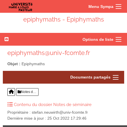
Menu Sympa
epiphymaths - Epiphymaths
Options de liste
epiphymaths@univ-fcomte.fr
Objet :
Epiphymaths
Documents partagés
Notes de séminaire
Contenu du dossier Notes de séminaire
Propriétaire : stefan.neuwirth@univ-fcomte.fr
Dernière mise à jour : 25 Oct 2022 17:29:46