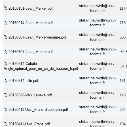
stefan.neuwirth@univ-
20130131-Jean_Merker.pdf
117.
fcomte.fr
stefan.neuwirth@univ-
20130214-Jean_Merker.pdf
713.
fcomte.fr
stefan.neuwirth@univ-
20130307-Jean_Merker-resume.pdf
533.
fcomte.fr
stefan.neuwirth@univ-
20130307-Jean_Merker.pdf
60.
fcomte.fr
20130314-Cabala-
stefan.neuwirth@univ-
54.
Angle_optimal_pour_un_jet_de_hauteur_h.pdf
fcomte.fr
stefan.neuwirth@univ-
20130314-Lillo.pdf
161.
fcomte.fr
stefan.neuwirth@univ-
20130328-Van_Labeke.pdf
145.
fcomte.fr
stefan.neuwirth@univ-
20130411-Uwe_Franz-diaporama.pdf
234.
fcomte.fr
stefan.neuwirth@univ-
20130411-Uwe_Franz.pdf
104.
fcomte.fr