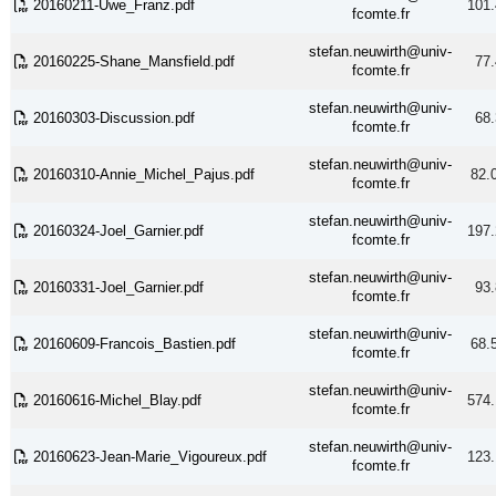
20160211-Uwe_Franz.pdf
101.
fcomte.fr
stefan.neuwirth@univ-
20160225-Shane_Mansfield.pdf
77.
fcomte.fr
stefan.neuwirth@univ-
20160303-Discussion.pdf
68.
fcomte.fr
stefan.neuwirth@univ-
20160310-Annie_Michel_Pajus.pdf
82.
fcomte.fr
stefan.neuwirth@univ-
20160324-Joel_Garnier.pdf
197.
fcomte.fr
stefan.neuwirth@univ-
20160331-Joel_Garnier.pdf
93.
fcomte.fr
stefan.neuwirth@univ-
20160609-Francois_Bastien.pdf
68.
fcomte.fr
stefan.neuwirth@univ-
20160616-Michel_Blay.pdf
574.
fcomte.fr
stefan.neuwirth@univ-
20160623-Jean-Marie_Vigoureux.pdf
123.
fcomte.fr