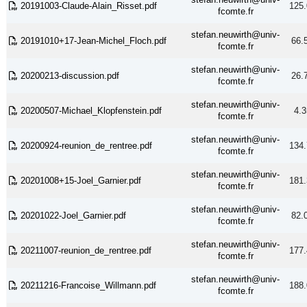
20191003-Claude-Alain_Risset.pdf
125.
fcomte.fr
stefan.neuwirth@univ-
20191010+17-Jean-Michel_Floch.pdf
66.
fcomte.fr
stefan.neuwirth@univ-
20200213-discussion.pdf
26.
fcomte.fr
stefan.neuwirth@univ-
20200507-Michael_Klopfenstein.pdf
4.3
fcomte.fr
stefan.neuwirth@univ-
20200924-reunion_de_rentree.pdf
134.
fcomte.fr
stefan.neuwirth@univ-
20201008+15-Joel_Garnier.pdf
181.
fcomte.fr
stefan.neuwirth@univ-
20201022-Joel_Garnier.pdf
82.
fcomte.fr
stefan.neuwirth@univ-
20211007-reunion_de_rentree.pdf
177.
fcomte.fr
stefan.neuwirth@univ-
20211216-Francoise_Willmann.pdf
188.
fcomte.fr