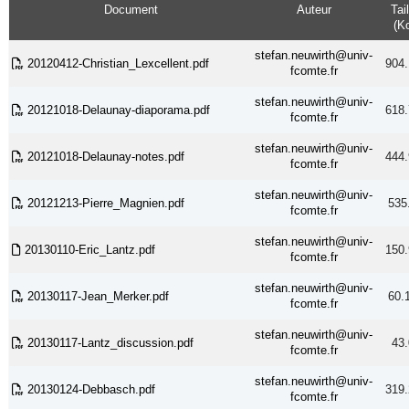
Document
Auteur
Tail
(K
stefan.neuwirth@univ-
20120412-Christian_Lexcellent.pdf
904.
fcomte.fr
stefan.neuwirth@univ-
20121018-Delaunay-diaporama.pdf
618.
fcomte.fr
stefan.neuwirth@univ-
20121018-Delaunay-notes.pdf
444.
fcomte.fr
stefan.neuwirth@univ-
20121213-Pierre_Magnien.pdf
535
fcomte.fr
stefan.neuwirth@univ-
20130110-Eric_Lantz.pdf
150.
fcomte.fr
stefan.neuwirth@univ-
20130117-Jean_Merker.pdf
60.
fcomte.fr
stefan.neuwirth@univ-
20130117-Lantz_discussion.pdf
43.
fcomte.fr
stefan.neuwirth@univ-
20130124-Debbasch.pdf
319.
fcomte.fr