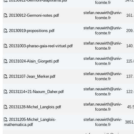
20130912-Germoni-diaporama.pdf
3472
fcomte.fr
stefan.neuwirth@univ-
20130912-Germoni-notes.pdf
161.
fcomte.fr
stefan.neuwirth@univ-
20130919-propositions.pdf
209.
fcomte.fr
stefan.neuwirth@univ-
20131003-pharao-gaia-reel-virtuel.pdf
140.
fcomte.fr
stefan.neuwirth@univ-
20131024-Alain_Giorgetti.pdf
115.
fcomte.fr
stefan.neuwirth@univ-
20131107-Jean_Merker.pdf
137.
fcomte.fr
stefan.neuwirth@univ-
20131114+21-Naoum_Daher.pdf
122.
fcomte.fr
stefan.neuwirth@univ-
20131128-Michel_Langlois.pdf
45.
fcomte.fr
20131205-Michel_Langlois-
stefan.neuwirth@univ-
3851
mathematica.pdf
fcomte.fr