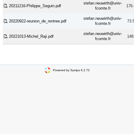
stefan.neuwirth@univ-
20211216-Philippe_Seguin.pdf
176.
fcomte.fr
stefan.neuwirth@univ-
20220922-reunion_de_rentree.pdf
73.
fcomte.fr
stefan.neuwirth@univ-
20221013-Michel_Raji.pdf
148
fcomte.fr
Powered by Sympa 6.2.72